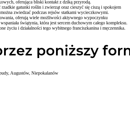
wych, oferująca bliski kontakt z dziką przyrodą.
adkie gatunki roślin i zwierząt oraz cieszyć się ciszą i spokojem
ry można zwiedzać podczas rejsów statkami wycieczkowymi.
dkowania, oferują wiele możliwości aktywnego wypoczynku
wspaniała świątynia, która jest sercem duchowym całego kompleksu.
yciu i działalności tego wybitnego franciszkanina i męczennika.
przez poniższy for
pudy, Augustów, Niepokalanów