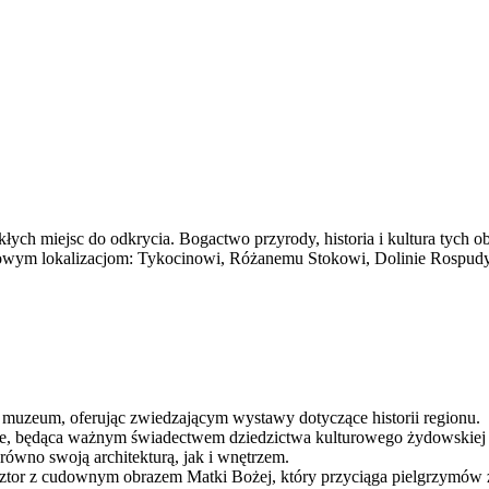
kłych miejsc do odkrycia. Bogactwo przyrody, historia i kultura tych 
tkowym lokalizacjom: Tykocinowi, Różanemu Stokowi, Dolinie Rospu
muzeum, oferując zwiedzającym wystawy dotyczące historii regionu.
ce, będąca ważnym świadectwem dziedzictwa kulturowego żydowskiej 
równo swoją architekturą, jak i wnętrzem.
ztor z cudownym obrazem Matki Bożej, który przyciąga pielgrzymów z