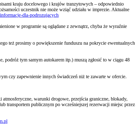
pisami kraju docelowego i krajów tranzytowych – odpowiednio
żsamości uczestnik nie może wziąć udziału w imprezie. Aktualne
nformacje-dla-podrozujacych
mienione w programie są oglądane z zewnątrz, chyba że wyraźnie
latego też prosimy o powiększenie funduszu na pokrycie ewentualnych
e, podróż tym samym autokarem itp.) muszą zgłosić to w ciągu 48
owym czy zapewnienie innych świadczeń niż te zawarte w ofercie.
 atmosferyczne, warunki drogowe, przejścia graniczne, blokady,
ub transportem publicznym po wcześniejszej rezerwacji miejsc przez
m.pl