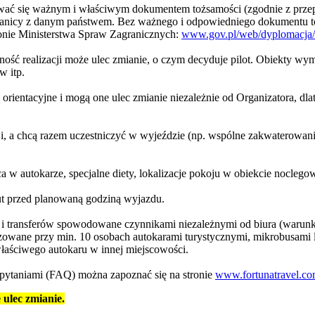
ować się ważnym i właściwym dokumentem tożsamości (zgodnie z prze
granicy z danym państwem. Bez ważnego i odpowiedniego dokumentu to
onie Ministerstwa Spraw Zagranicznych:
www.gov.pl/web/dyplomacja/i
ość realizacji może ulec zmianie, o czym decyduje pilot. Obiekty wy
w itp.
 orientacyjne i mogą one ulec zmianie niezależnie od Organizatora, d
, a chcą razem uczestniczyć w wyjeździe (np. wspólne zakwaterowani
a w autokarze, specjalne diety, lokalizacje pokoju w obiekcie nocleg
nut przed planowaną godziną wyjazdu.
 i transferów spowodowane czynnikami niezależnymi od biura (warunki
izowane przy min. 10 osobach autokarami turystycznymi, mikrobusami l
właściwego autokaru w innej miejscowości.
pytaniami (FAQ) można zapoznać się na stronie
www.fortunatravel.co
lec zmianie.