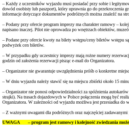
– Każdy z uczestników wyjazdu musi posiadać przy sobie i legitym
dowód osobisty lub paszport), który uprawnia go do przekroczenia 
informacje dotyczące dokumentów podróżnych można znaleźć na str
– Podany przy ofercie program imprezy ma charakter ramowy – kolejn
napisano inaczej. Pilot nie oprowadza po wnętrzach obiektów, muzeó
– Podane przy ofercie kwoty na bilety wstępu/ceny biletów wstępu są
podwyżek cen biletów.
– W przypadku gdy uczestnicy imprezy mają rożne numery rezerwacji
godzin od założenia rezerwacji pisząc e-mail do Organizatora.
– Organizator nie gwarantuje uwzględnienia próśb o konkretne miejsc
– W dniu wyjazdu należy stawić się na miejscu zbiórki około 15 mi
– Organizator nie ponosi odpowiedzialności za spóźnienia autokarów
strajki). Na trasach dojazdowych w Polsce połączenia mogą być real
Organizatora. W zależności od wyjazdu możliwa jest przesiadka do 
– Z ważnymi uwagami dla podróżnych oraz najczęściej zadawanymi 
UWAGA – program jest ramowy i kolejność zwiedzania może u