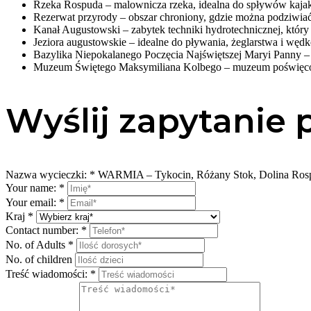
Rzeka Rospuda – malownicza rzeka, idealna do spływów kajako
Rezerwat przyrody – obszar chroniony, gdzie można podziwiać rz
Kanał Augustowski – zabytek techniki hydrotechnicznej, któ
Jeziora augustowskie – idealne do pływania, żeglarstwa i wę
Bazylika Niepokalanego Poczęcia Najświętszej Maryi Panny – 
Muzeum Świętego Maksymiliana Kolbego – muzeum poświęcone ż
Wyślij zapytanie 
Nazwa wycieczki:
*
WARMIA – Tykocin, Różany Stok, Dolina Ros
Your name:
*
Your email:
*
Kraj
*
Contact number:
*
No. of Adults
*
No. of children
Treść wiadomości:
*