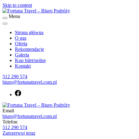
Skip to content
Menu
Fortuna Travel – Biuro Podróży
Biuro podróży Fortuna Travel
Strona główna
O nas
Oferta
Rekomendacje
Galeria
Kup bilet/polisę
Kontakt
512 290 574
biuro@fortunatravel.com.pl
Email
Biuro podróży Fortuna Travel
biuro@fortunatravel.com.pl
Fortuna Travel – Biuro Podróży
Telefon
512 290 574
Zarezerwuj teraz