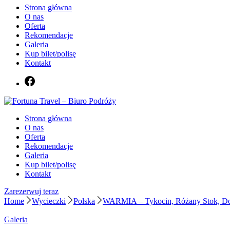
Strona główna
O nas
Oferta
Rekomendacje
Galeria
Kup bilet/polisę
Kontakt
Biuro podróży Fortuna Travel
Strona główna
Fortuna Travel – Biuro Podróży
O nas
Oferta
Rekomendacje
Galeria
Kup bilet/polisę
Kontakt
Zarezerwuj teraz
Home
Wycieczki
Polska
WARMIA – Tykocin, Różany Stok, Do
Galeria