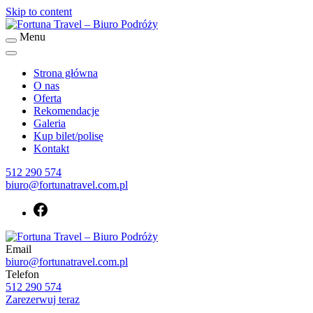
Skip to content
Menu
Biuro podróży Fortuna Travel
Fortuna Travel – Biuro Podróży
Strona główna
O nas
Oferta
Rekomendacje
Galeria
Kup bilet/polisę
Kontakt
512 290 574
biuro@fortunatravel.com.pl
Email
Biuro podróży Fortuna Travel
biuro@fortunatravel.com.pl
Fortuna Travel – Biuro Podróży
Telefon
512 290 574
Zarezerwuj teraz