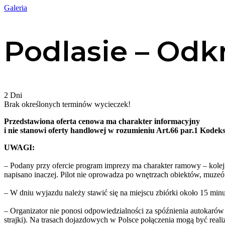
Galeria
Podlasie – Od
2
Dni
Brak określonych terminów wycieczek!
Przedstawiona oferta cenowa ma charakter informacyjny
i nie stanowi oferty handlowej w rozumieniu Art.66 par.1 Kodek
UWAGI:
– Podany przy ofercie program imprezy ma charakter ramowy – kolejn
napisano inaczej. Pilot nie oprowadza po wnętrzach obiektów, muzeó
– W dniu wyjazdu należy stawić się na miejscu zbiórki około 15 mi
– Organizator nie ponosi odpowiedzialności za spóźnienia autokarów
strajki). Na trasach dojazdowych w Polsce połączenia mogą być real