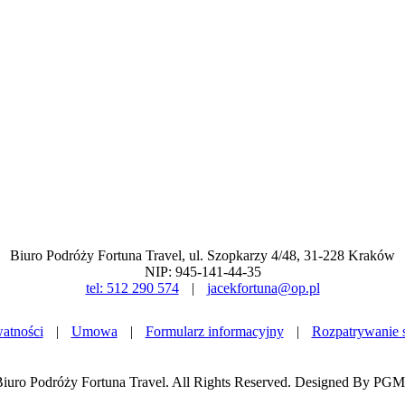
Biuro Podróży Fortuna Travel, ul. Szopkarzy 4/48, 31-228 Kraków
NIP: 945-141-44-35
tel: 512 290 574
|
jacekfortuna@op.pl
watności
|
Umowa
|
Formularz informacyjny
|
Rozpatrywanie 
iuro Podróży Fortuna Travel. All Rights Reserved. Designed By 