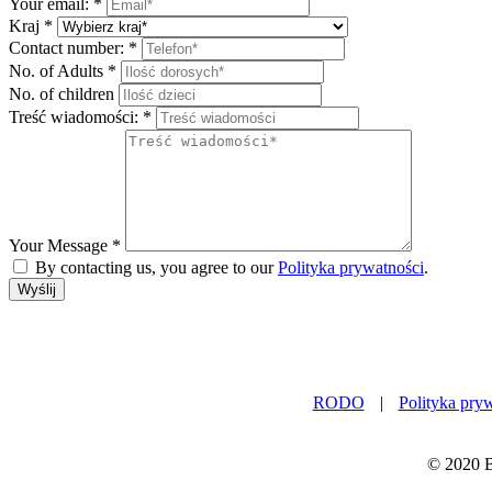
Your email:
*
Kraj
*
Contact number:
*
No. of Adults
*
No. of children
Treść wiadomości:
*
Your Message
*
By contacting us, you agree to our
Polityka prywatności
.
Wyślij
RODO
|
Polityka pry
© 2020 B