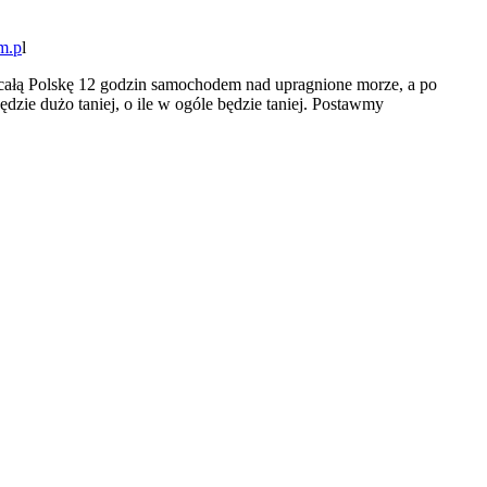
m.p
l
 całą Polskę 12 godzin samochodem nad upragnione morze, a po
ędzie dużo taniej, o ile w ogóle będzie taniej. Postawmy