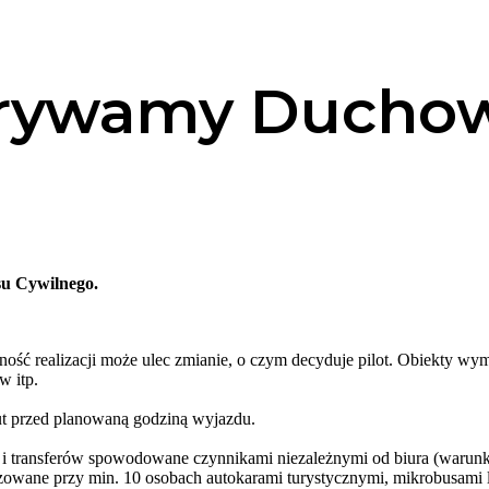
krywamy Ducho
su Cywilnego.
ość realizacji może ulec zmianie, o czym decyduje pilot. Obiekty wy
w itp.
nut przed planowaną godziną wyjazdu.
 i transferów spowodowane czynnikami niezależnymi od biura (warunki
izowane przy min. 10 osobach autokarami turystycznymi, mikrobusami l