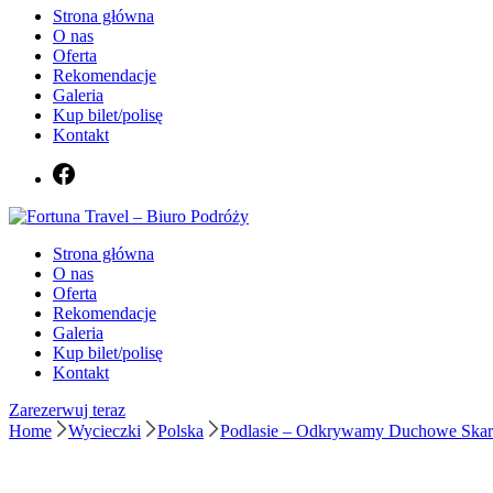
Strona główna
O nas
Oferta
Rekomendacje
Galeria
Kup bilet/polisę
Kontakt
Biuro podróży Fortuna Travel
Strona główna
Fortuna Travel – Biuro Podróży
O nas
Oferta
Rekomendacje
Galeria
Kup bilet/polisę
Kontakt
Zarezerwuj teraz
Home
Wycieczki
Polska
Podlasie – Odkrywamy Duchowe Ska