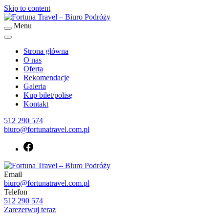
Skip to content
Menu
Fortuna Travel – Biuro Podróży
Biuro podróży Fortuna Travel
Strona główna
O nas
Oferta
Rekomendacje
Galeria
Kup bilet/polisę
Kontakt
512 290 574
biuro@fortunatravel.com.pl
Email
Biuro podróży Fortuna Travel
biuro@fortunatravel.com.pl
Fortuna Travel – Biuro Podróży
Telefon
512 290 574
Zarezerwuj teraz