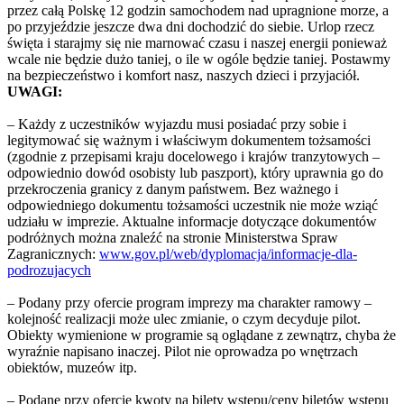
przez całą Polskę 12 godzin samochodem nad upragnione morze, a
po przyjeździe jeszcze dwa dni dochodzić do siebie. Urlop rzecz
święta i starajmy się nie marnować czasu i naszej energii ponieważ
wcale nie będzie dużo taniej, o ile w ogóle będzie taniej. Postawmy
na bezpieczeństwo i komfort nasz, naszych dzieci i przyjaciół.
UWAGI:
– Każdy z uczestników wyjazdu musi posiadać przy sobie i
legitymować się ważnym i właściwym dokumentem tożsamości
(zgodnie z przepisami kraju docelowego i krajów tranzytowych –
odpowiednio dowód osobisty lub paszport), który uprawnia go do
przekroczenia granicy z danym państwem. Bez ważnego i
odpowiedniego dokumentu tożsamości uczestnik nie może wziąć
udziału w imprezie. Aktualne informacje dotyczące dokumentów
podróżnych można znaleźć na stronie Ministerstwa Spraw
Zagranicznych:
www.gov.pl/web/dyplomacja/informacje-dla-
podrozujacych
– Podany przy ofercie program imprezy ma charakter ramowy –
kolejność realizacji może ulec zmianie, o czym decyduje pilot.
Obiekty wymienione w programie są oglądane z zewnątrz, chyba że
wyraźnie napisano inaczej. Pilot nie oprowadza po wnętrzach
obiektów, muzeów itp.
– Podane przy ofercie kwoty na bilety wstępu/ceny biletów wstępu