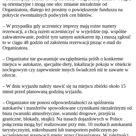
są orientacyjne i mogą one ulec zmianie niezależnie od
Organizatora, dlatego też prosimy o powiększenie funduszu na
pokrycie ewentualnych podwyżek cen biletów.
– W przypadku gdy uczestnicy imprezy mają rożne numery
rezerwacji, a chcą razem uczestniczyć w wyjeździe (np. wspólne
zakwaterowanie, podróż tym samym autokarem itp.) muszą zgłosić
to w ciągu 48 godzin od założenia rezerwacji pisząc e-mail do
Organizatora.
– Organizator nie gwarantuje uwzględnienia próśb o konkretne
miejsca w autokarze, specjalne diety, lokalizacje pokoju w obiekcie
noclegowym czy zapewnienie innych świadczeń niż te zawarte w
ofercie.
– W dniu wyjazdu należy stawić się na miejscu zbiórki około 15
minut przed planowaną godziną wyjazdu.
– Organizator nie ponosi odpowiedzialności za spóźnienia
autokarów i transferów spowodowane czynnikami niezależnymi od
biura (warunki atmosferyczne, warunki drogowe, przejścia
graniczne, blokady, strajki). Na trasach dojazdowych w Polsce
połączenia mogą być realizowane przy min. 10 osobach autokarami
turystycznymi, mikrobusami lub transportem publicznym po
wcześniejszej rezerwacji miejsc przez Organizatora. W zależności