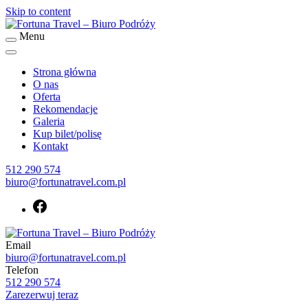
Skip to content
Menu
Biuro podróży Fortuna Travel
Fortuna Travel – Biuro Podróży
Strona główna
O nas
Oferta
Rekomendacje
Galeria
Kup bilet/polisę
Kontakt
512 290 574
biuro@fortunatravel.com.pl
Email
Biuro podróży Fortuna Travel
biuro@fortunatravel.com.pl
Fortuna Travel – Biuro Podróży
Telefon
512 290 574
Zarezerwuj teraz