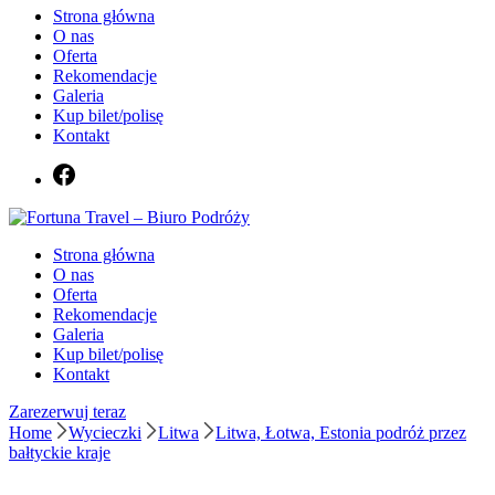
Strona główna
O nas
Oferta
Rekomendacje
Galeria
Kup bilet/polisę
Kontakt
Biuro podróży Fortuna Travel
Strona główna
Fortuna Travel – Biuro Podróży
O nas
Oferta
Rekomendacje
Galeria
Kup bilet/polisę
Kontakt
Zarezerwuj teraz
Home
Wycieczki
Litwa
Litwa, Łotwa, Estonia podróż przez
bałtyckie kraje