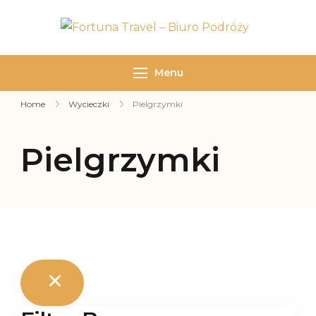
Fortuna
Biuro
Travel –
podróży
Menu
Biuro
Fortuna
Podróży
Travel
Home
Wycieczki
Pielgrzymki
Pielgrzymki