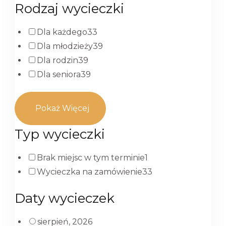
Rodzaj wycieczki
Dla każdego
33
Dla młodzieży
39
Dla rodzin
39
Dla seniora
39
Pokaż Więcej
Typ wycieczki
Brak miejsc w tym terminie
1
Wycieczka na zamówienie
33
Daty wycieczek
sierpień, 2026