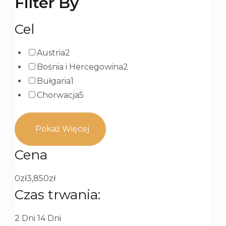
Filter By
Cel
Austria
2
Bośnia i Hercegowina
2
Bułgaria
1
Chorwacja
5
Pokaż Więcej
Cena
0zł
3,850zł
Czas trwania:
2 Dni
14 Dni