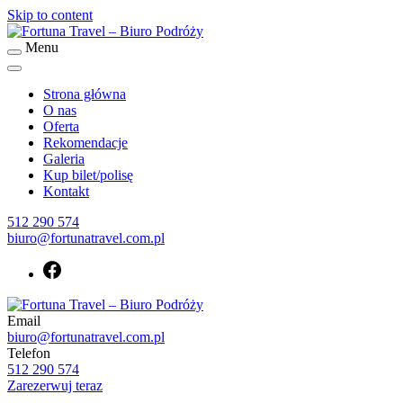
Skip to content
Menu
Biuro podróży Fortuna Travel
Fortuna Travel – Biuro Podróży
Strona główna
O nas
Oferta
Rekomendacje
Galeria
Kup bilet/polisę
Kontakt
512 290 574
biuro@fortunatravel.com.pl
Email
Biuro podróży Fortuna Travel
biuro@fortunatravel.com.pl
Fortuna Travel – Biuro Podróży
Telefon
512 290 574
Zarezerwuj teraz