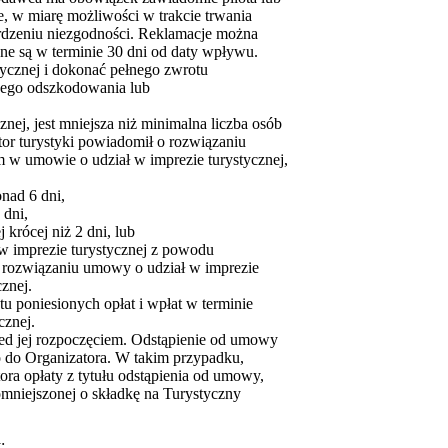
, w miarę możliwości w trakcie trwania
erdzeniu niezgodności. Reklamacje można
ne są w terminie 30 dni od daty wpływu.
ycznej i dokonać pełnego zwrotu
owego odszkodowania lub
cznej, jest mniejsza niż minimalna liczba osób
tor turystyki powiadomił o rozwiązaniu
m w umowie o udział w imprezie turystycznej,
onad 6 dni,
 dni,
 krócej niż 2 dni, lub
 w imprezie turystycznej z powodu
o rozwiązaniu umowy o udział w imprezie
znej.
 poniesionych opłat i wpłat w terminie
cznej.
d jej rozpoczęciem. Odstąpienie od umowy
do Organizatora. W takim przypadku,
ora opłaty z tytułu odstąpienia od umowy,
mniejszonej o składkę na Turystyczny
;