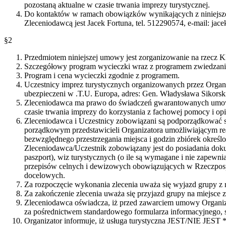
pozostaną aktualne w czasie trwania imprezy turystycznej.
Do kontaktów w ramach obowiązków wynikających z niniejsze
Zleceniodawcą jest Jacek Fortuna, tel. 512290574, e-mail: jac
§2
Przedmiotem niniejszej umowy jest zorganizowanie na rzecz Kl
Szczegółowy program wycieczki wraz z programem zwiedzania
Program i cena wycieczki zgodnie z programem.
Uczestnicy imprez turystycznych organizowanych przez Organi
ubezpieczeni w .T.U. Europa, adres: Gen. Władysława Sikorsk
Zleceniodawca ma prawo do świadczeń gwarantowanych umow
czasie trwania imprezy do korzystania z fachowej pomocy i opi
Zleceniodawca i Uczestnicy zobowiązani są podporządkować 
porządkowym przedstawicieli Organizatora umożliwiającym re
bezwzględnego przestrzegania miejsca i godzin zbiórek określ
Zleceniodawca/Uczestnik zobowiązany jest do posiadania do
paszport), wiz turystycznych (o ile są wymagane i nie zapewnia
przepisów celnych i dewizowych obowiązujących w Rzeczpospol
docelowych.
Za rozpoczęcie wykonania zlecenia uważa się wyjazd grupy z m
Za zakończenie zlecenia uważa się przyjazd grupy na miejsce zb
Zleceniodawca oświadcza, iż przed zawarciem umowy Organiza
za pośrednictwem standardowego formularza informacyjnego, 
Organizator informuje, iż usługa turystyczna JEST/NIE JEST *