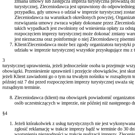
zmiana umowy lub zastępcza impreza turystyczna prowadzą do 
turystycznej, Zleceniodawca jest uprawniony do odpowiednieg
przypadku, gdy umowa o udział w imprezie turystycznej zosta
Zleceniodawca na warunkach określonych powyżej, Organizator 
rozwiązania umowy zwraca wpłaty dokonane przez Zlecenioda
takich wypadkach jest zwolniony od wniesienia opłaty za odst
rozpoczęciem imprezy turystycznej może dokonać zmiany wa
jest nieznaczna oraz poinformuje o niej Zleceniodawcę pisemn
Klient/Zleceniodawca może bez zgody organizatora turystyki p
udziału w imprezie turystycznej wszystkie przysługujące mu z
3
turystycznej uprawnienia, jeżeli jednocześnie osoba ta przejmuje ws
obowiązki. Przeniesienie uprawnień i przejęcie obowiązków, jest sku
jeżeli Klient zawiadomi go o tym na trwałym nośniku w rozsądnym t
później niż 7 dni przed rozpoczęciem imprezy turystycznej uważa s
rozsądnym terminie.
Zleceniodawca (klient) ma obowiązek powiadomić organizatora
osób uczestniczących w imprezie, nie później niż następnego dn
§4
Jeżeli którakolwiek z usług turystycznych nie jest wykonyw
zgłosić reklamację w trakcie imprezy bądź w terminie do 30 d
wystąpienia niezgodności w trakcie realizacji imprezy, Zlece