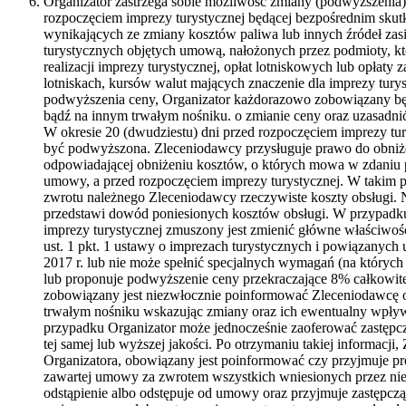
Organizator zastrzega sobie możliwość zmiany (podwyższenia)
rozpoczęciem imprezy turystycznej będącej bezpośrednim sku
wynikających ze zmiany kosztów paliwa lub innych źródeł zasi
turystycznych objętych umową, nałożonych przez podmioty, kt
realizacji imprezy turystycznej, opłat lotniskowych lub opłaty z
lotniskach, kursów walut mających znaczenie dla imprezy tury
podwyższenia ceny, Organizator każdorazowo zobowiązany b
bądź na innym trwałym nośniku. o zmianie ceny oraz uzasadni
W okresie 20 (dwudziestu) dni przed rozpoczęciem imprezy tu
być podwyższona. Zleceniodawcy przysługuje prawo do obniże
odpowiadającej obniżeniu kosztów, o których mowa w zdaniu p
umowy, a przed rozpoczęciem imprezy turystycznej. W takim 
zwrotu należnego Zleceniodawcy rzeczywiste koszty obsługi. 
przedstawi dowód poniesionych kosztów obsługi. W przypadku
imprezy turystycznej zmuszony jest zmienić główne właściwoś
ust. 1 pkt. 1 ustawy o imprezach turystycznych i powiązanych 
2017 r. lub nie może spełnić specjalnych wymagań (na których
lub proponuje podwyższenie ceny przekraczające 8% całkowitej
zobowiązany jest niezwłocznie poinformować Zleceniodawcę o 
trwałym nośniku wskazując zmiany oraz ich ewentualny wpływ
przypadku Organizator może jednocześnie zaoferować zastępcz
tej samej lub wyższej jakości. Po otrzymaniu takiej informacj
Organizatora, obowiązany jest poinformować czy przyjmuje 
zawartej umowy za zwrotem wszystkich wniesionych przez nieg
odstąpienie albo odstępuje od umowy oraz przyjmuje zastępcz