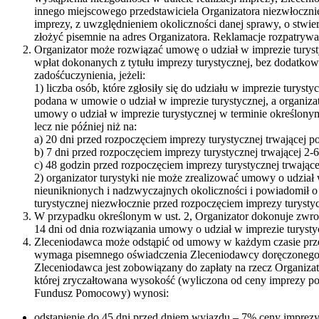
innego miejscowego przedstawiciela Organizatora niezwłocznie
imprezy, z uwzględnieniem okoliczności danej sprawy, o stwi
złożyć pisemnie na adres Organizatora. Reklamacje rozpatrywa
Organizator może rozwiązać umowę o udział w imprezie turyst
wpłat dokonanych z tytułu imprezy turystycznej, bez dodatk
zadośćuczynienia, jeżeli:
1) liczba osób, które zgłosiły się do udziału w imprezie turysty
podana w umowie o udział w imprezie turystycznej, a organiza
umowy o udział w imprezie turystycznej w terminie określony
lecz nie później niż na:
a) 20 dni przed rozpoczęciem imprezy turystycznej trwającej p
b) 7 dni przed rozpoczęciem imprezy turystycznej trwającej 2-6
c) 48 godzin przed rozpoczęciem imprezy turystycznej trwającej
2) organizator turystyki nie może zrealizować umowy o udział
nieuniknionych i nadzwyczajnych okoliczności i powiadomił 
turystycznej niezwłocznie przed rozpoczęciem imprezy turystyc
W przypadku określonym w ust. 2, Organizator dokonuje zwrotu
14 dni od dnia rozwiązania umowy o udział w imprezie turysty
Zleceniodawca może odstąpić od umowy w każdym czasie prze
wymaga pisemnego oświadczenia Zleceniodawcy doręczonego 
Zleceniodawca jest zobowiązany do zapłaty na rzecz Organizat
której zryczałtowana wysokość (wyliczona od ceny imprezy po
Fundusz Pomocowy) wynosi:
odstąpienie do 45 dni przed dniem wyjazdu – 7% ceny imprezy