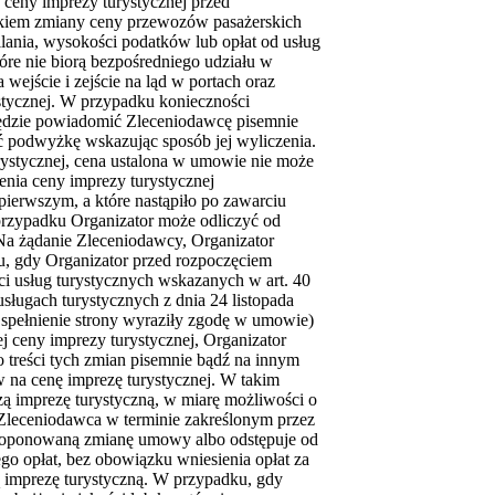
 ceny imprezy turystycznej przed
tkiem zmiany ceny przewozów pasażerskich
lania, wysokości podatków lub opłat od usług
óre nie biorą bezpośredniego udziału w
a wejście i zejście na ląd w portach oraz
stycznej. W przypadku konieczności
ędzie powiadomić Zleceniodawcę pisemnie
ć podwyżkę wskazując sposób jej wyliczenia.
rystycznej, cena ustalona w umowie nie może
nia ceny imprezy turystycznej
ierwszym, a które nastąpiło po zawarciu
przypadku Organizator może odliczyć od
Na żądanie Zleceniodawcy, Organizator
, gdy Organizator przed rozpoczęciem
ci usług turystycznych wskazanych w art. 40
usługach turystycznych z dnia 24 listopada
 spełnienie strony wyraziły zgodę w umowie)
 ceny imprezy turystycznej, Organizator
treści tych zmian pisemnie bądź na innym
 na cenę imprezę turystycznej. W takim
ą imprezę turystyczną, w miarę możliwości o
i, Zleceniodawca w terminie zakreślonym przez
proponowaną zmianę umowy albo odstępuje od
o opłat, bez obowiązku wniesienia opłat za
ą imprezę turystyczną. W przypadku, gdy