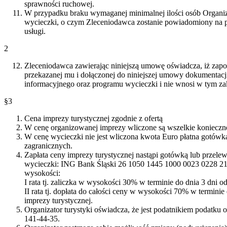
sprawności ruchowej.
W przypadku braku wymaganej minimalnej ilości osób Organiz
wycieczki, o czym Zleceniodawca zostanie powiadomiony na p
usługi.
2
Zleceniodawca zawierając niniejszą umowę oświadcza, iż zapozna
przekazanej mu i dołączonej do niniejszej umowy dokumentacj
informacyjnego oraz programu wycieczki i nie wnosi w tym za
§3
Cena imprezy turystycznej zgodnie z ofertą
W cenę organizowanej imprezy wliczone są wszelkie konieczne 
W cenę wycieczki nie jest wliczona kwota Euro płatna gotów
zagranicznych.
Zapłata ceny imprezy turystycznej nastąpi gotówką lub przel
wycieczki: ING Bank Śląski 26 1050 1445 1000 0023 0228 216
wysokości:
I rata tj. zaliczka w wysokości 30% w terminie do dnia 3 dni 
II rata tj. dopłata do całości ceny w wysokości 70% w termini
imprezy turystycznej.
Organizator turystyki oświadcza, że jest podatnikiem podatku 
141-44-35.