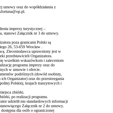
j umowy oraz do współdziałania z
ekfortuna@op.pl.
ienta imprezy turystycznej –
, stanowi Załącznik nr 3 do umowy.
zatora poza granicami Polski są
iego 26, 53-659 Wrocław .
ą. Zleceniodawca uprawniony jest w
eki przedstawicieli Organizatora.
się wszelkim wskazówkom i zaleceniom
alizację programu imprezy oraz do
onych w umowie i ofercie.
kumentów podróżnych (dowód osobisty,
 ich Organizator) oraz do przestrzegania
itej Polskiej, krajach tranzytowych i
iejsca zbiórki.
iórki, po realizacji programu.
tor udzielił mu standardowych informacji
stanowiącego Załącznik nr 2 do umowy.
 dostępna dla osób o ograniczonej