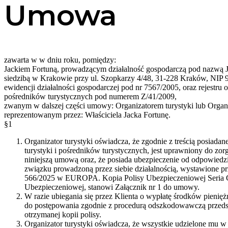
Umowa
zawarta w w dniu roku, pomiędzy:
Jackiem Fortuną, prowadzącym działalność gospodarczą pod naz
siedzibą w Krakowie przy ul. Szopkarzy 4/48, 31-228 Kraków, NIP 
ewidencji działalności gospodarczej pod nr 7567/2005, oraz rejestru o
pośredników turystycznych pod numerem Z/41/2009,
zwanym w dalszej części umowy: Organizatorem turystyki lub Organ
reprezentowanym przez: Właściciela Jacka Fortunę.
§1
Organizator turystyki oświadcza, że zgodnie z treścią posiadan
turystyki i pośredników turystycznych, jest uprawniony do zor
niniejszą umową oraz, że posiada ubezpieczenie od odpowiedzia
związku prowadzoną przez siebie działalnością, wystawione p
566/2025 w EUROPA. Kopia Polisy Ubezpieczeniowej Seria 
Ubezpieczeniowej, stanowi Załącznik nr 1 do umowy.
W razie ubiegania się przez Klienta o wypłatę środków pienię
do postępowania zgodnie z procedurą odszkodowawczą przedst
otrzymanej kopii polisy.
Organizator turystyki oświadcza, że wszystkie udzielone mu w 