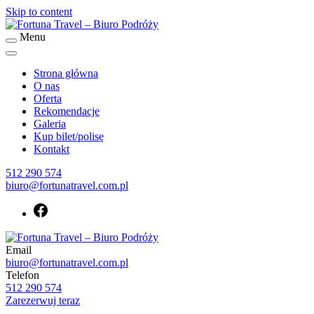
Skip to content
Menu
Fortuna Travel – Biuro Podróży
Biuro podróży Fortuna Travel
Strona główna
O nas
Oferta
Rekomendacje
Galeria
Kup bilet/polisę
Kontakt
512 290 574
biuro@fortunatravel.com.pl
Email
Biuro podróży Fortuna Travel
biuro@fortunatravel.com.pl
Fortuna Travel – Biuro Podróży
Telefon
512 290 574
Zarezerwuj teraz