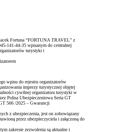
wą Jacek Fortuna “FORTUNA TRAVEL” z
945-141-44-35 wpisanym do centralnej
rganizatorów turystyki i
izatorem
ego wpisu do rejestru organizatorów
ganizowania imprezy turystycznej objętej
lności cywilnej organizatora turystyki w
rzez Polisa Ubezpieczeniowa Seria GT
GT 566 /2025 – Gwarancji
żnych z ubezpieczenia, jest on zobowiązany
awioną przez ubezpieczyciela i załączoną do
tym zakresie zezwolenia są aktualne i